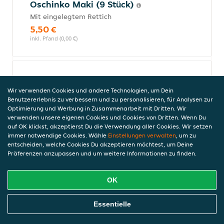
Oschinko Maki (9 Stück)
Mit eingelegtem Rettich
5,50 €
inkl. Pfand (0,00 €)
Oschinko Maki (18 Stück)
Wir verwenden Cookies und andere Technologien, um Dein
Mit eingelegtem Rettich
Benutzererlebnis zu verbessern und zu personalisieren, für Analysen zur
10,70 €
Optimierung und Werbung in Zusammenarbeit mit Dritten. Wir
inkl. Pfand (0,00 €)
verwenden unsere eigenen Cookies und Cookies von Dritten. Wenn Du
auf OK klickst, akzeptierst Du die Verwendung aller Cookies. Wir setzen
immer notwendige Cookies. Wähle
Einstellungen verwalten
, um zu
entscheiden, welche Cookies Du akzeptieren möchtest, um Deine
Präferenzen anzupassen und um weitere Informationen zu finden.
Avocado Maki (9 Stück)
6,30 €
inkl. Pfand (0,00 €)
OK
Online Essen Bestellen
Essentielle
Sake Maki (9 Stück)