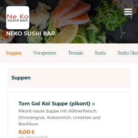
NEKO SUSHI BAR
Suppen
Vorspeisen
Temaki
Sushi
Sushi Ok
Suppen
Tom Gai Kai Suppe (pikant)
Pikant-saure Suppe mit Hühnerfleisch,
Zitronengras, Kokosmilch, Limetten und
Basilikum
6,00 €
inkl. Pfand (0,00 €)